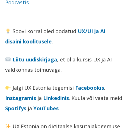
Podcastis
.
Soovi korral oled oodatud
UX/UI ja AI
disaini koolitusele
.
Liitu uudiskirjaga
, et olla kursis UX ja AI
valdkonnas toimuvaga.
Jälgi UX Estonia tegemisi
Facebookis
,
Instagramis
ja
Linkedinis
. Kuula või vaata meid
Spotifys
ja
YouTubes
.
UX Estonia on digitaalse kasutajakogemuse