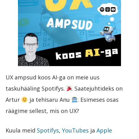
UX ampsud koos AI-ga on meie uus
taskuhääling Spotifys.
Saatejuhtideks on
Artur
ja tehisaru Anu
. Esimeses osas
räägime sellest, mis on UX?
Kuula meid
Spotifys
,
YouTubes
ja
Apple